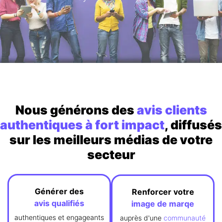
Nous générons des
avis clients
authentiques à fort impact
, diffusés
sur les meilleurs médias de votre
secteur
Générer des
Renforcer votre
avis
qualifiés
image de marqe
authentiques et engageants
auprès d'une
communauté