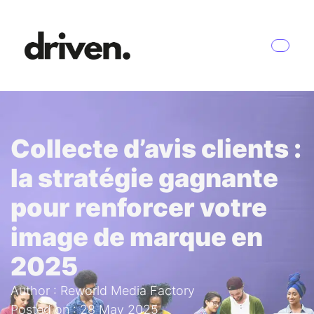
Collecte d’avis clients :
la stratégie gagnante
pour renforcer votre
image de marque en
2025
Author : Reworld Media Factory
Posted on : 28 May 2025