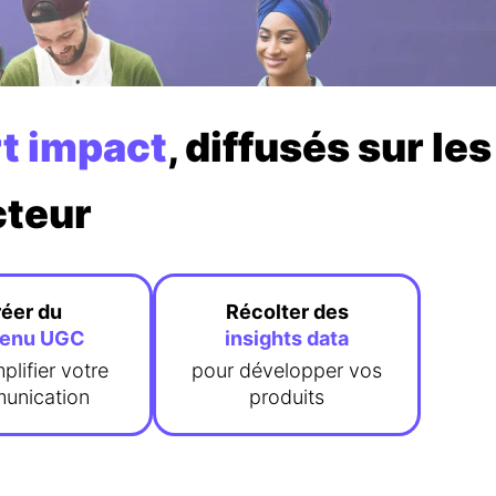
rt impact
, diffusés sur les
cteur
éer du
Récolter des
tenu UGC
insights data
plifier votre
pour développer vos
unication
produits