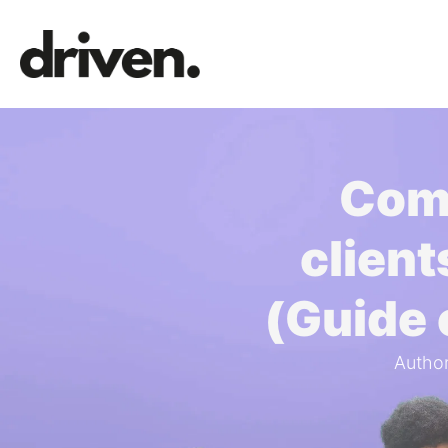
Comm
clien
(Guide 
Author