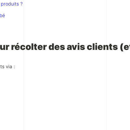
produits ?
ébé
 récolter des avis clients (et
s via :