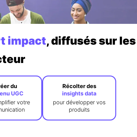
rt impact
, diffusés sur les
cteur
éer du
Récolter des
tenu UGC
insights data
plifier votre
pour développer vos
unication
produits