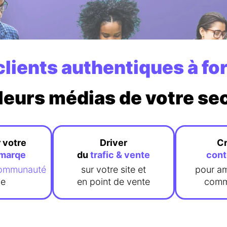
clients authentiques à fo
leurs médias de votre se
 votre
Driver
Cr
 marqe
du
trafic & vente
con
ommunauté
sur votre site et
pour am
de
en point de vente
comm