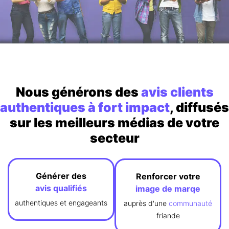
Nous générons des
avis clients
authentiques à fort impact
, diffusés
sur les meilleurs médias de votre
secteur
Générer des
Renforcer votre
avis
qualifiés
image de marqe
authentiques et engageants
auprès d'une
communauté
friande