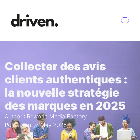
Collecter des avis
clients authentiques :
la nouvelle stratégie
des marques en 2025
Author : Reworld Media Factory
Posted on : 7 May 2025