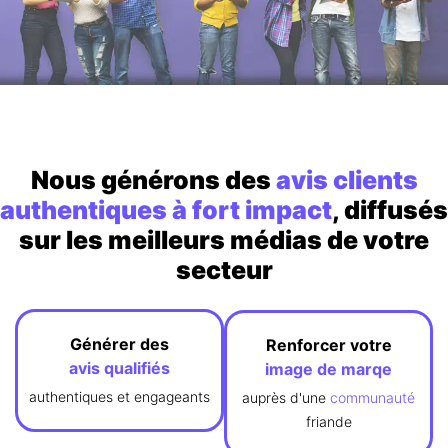
Nous générons des
avis clients
authentiques à fort impact
, diffusés
sur les meilleurs médias de votre
secteur
Générer des
Renforcer votre
avis
qualifiés
image de marqe
authentiques et engageants
auprès d'une
communauté
friande