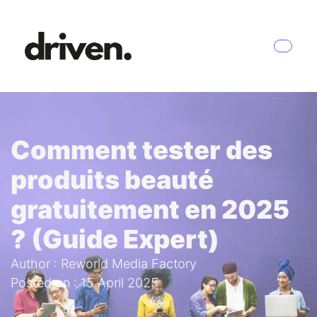
Comment tester des
produits beauté
gratuitement en 2025
? (Guide Expert)
Author : Reworld Media Factory
Posted on : 15 April 2025